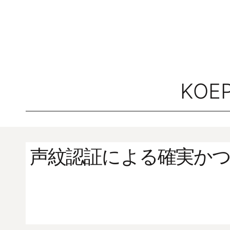
KOE
声紋認証による確実か