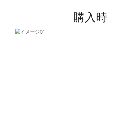
購入時
ど
IDとパスワードで
チケ
会員登録
（声